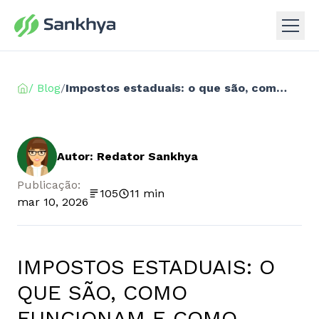
/ Blog
/
Impostos estaduais: o que são, como funcionam e como otimizar a gestão fiscal
Autor: Redator Sankhya
Publicação:
105
11 min
mar 10, 2026
IMPOSTOS ESTADUAIS: O
QUE SÃO, COMO
FUNCIONAM E COMO