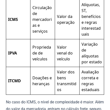
Alíquotas,
Circulação
ST,
de
Valor da
benefícios
ICMS
mercadori
operação
e regras
as e
interestad
serviços
uais
Variação
Proprieda
Valor
de
IPVA
de de
venal do
alíquotas
veículos
veículo
por estado
Valor dos
Avaliação
Doações e
bens
correta e
ITCMD
heranças
transmitid
regras
os
estaduais
No caso do ICMS, o nível de complexidade é maior. Além
do valor da mercadoria, entram no cálculo frete, seguro,