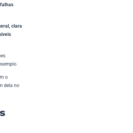
 falhas
ral, clara
síveis
ões
 exemplo.
em o
m dela no
s