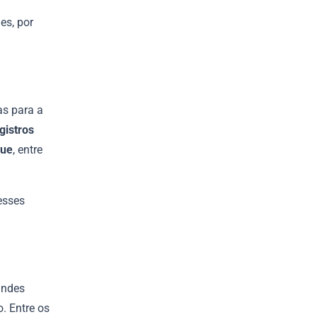
es, por
as para a
egistros
que
, entre
esses
andes
. Entre os