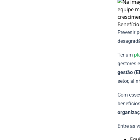
Benefíci
Prevenir 
desagradá
Ter um
pl
gestores e
gestão (E
setor, ali
Com esses
benefício
organiza
Entre as 
Equi