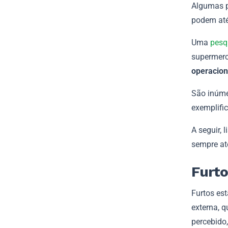
Algumas p
podem até
Uma
pesq
supermerc
operaciona
São inúme
exemplifi
A seguir,
sempre at
Furto
Furtos es
externa, 
percebido,