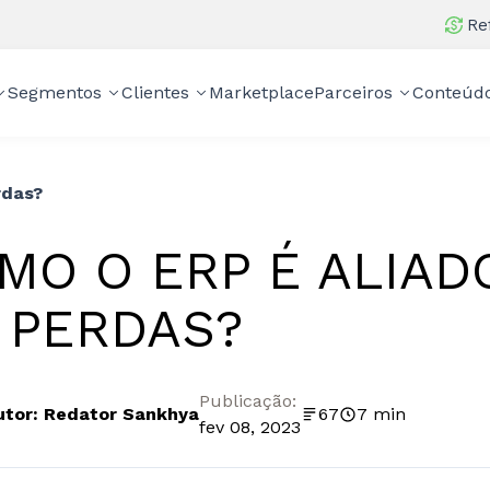
Re
Segmentos
Clientes
Marketplace
Parceiros
Conteúd
rdas?
MO O ERP É ALIAD
 PERDAS?
Publicação:
utor: Redator Sankhya
67
7 min
fev 08, 2023