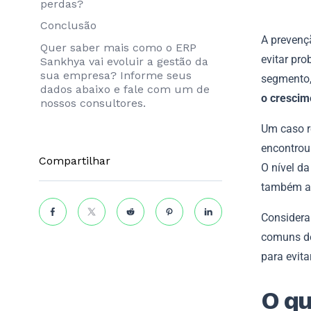
perdas?
Conclusão
A prevenç
Quer saber mais como o ERP
evitar pr
Sankhya vai evoluir a gestão da
sua empresa? Informe seus
segmento
dados abaixo e fale com um de
o crescim
nossos consultores.
Um caso r
encontrou
Compartilhar
O nível da
também as
Considera
comuns de
para evit
O qu