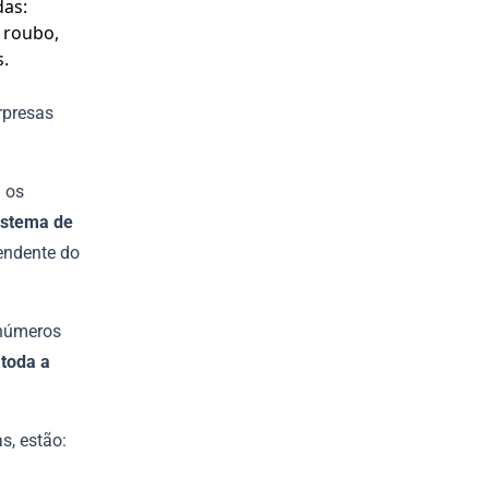
rpresas
a os
istema de
pendente do
inúmeros
 toda a
s, estão: