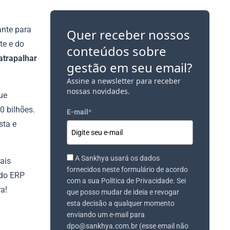
ante para
Quer receber nossos
te e do
conteúdos sobre
atrapalhar
gestão em seu email?
Assine a newsletter para receber
nossas novidades.
que
0 bilhões.
E-mail
*
sta e
A Sankhya usará os dados
ais
fornecidos neste formulário de acordo
 do ERP
com a sua Política de Privacidade. Sei
a!
que posso mudar de ideia e revogar
esta decisão a qualquer momento
enviando um e-mail para
dpo@sankhya.com.br (esse email não