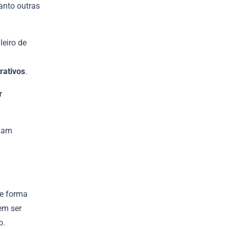
anto outras
leiro de
rativos
.
r
ejam
de forma
em ser
o.