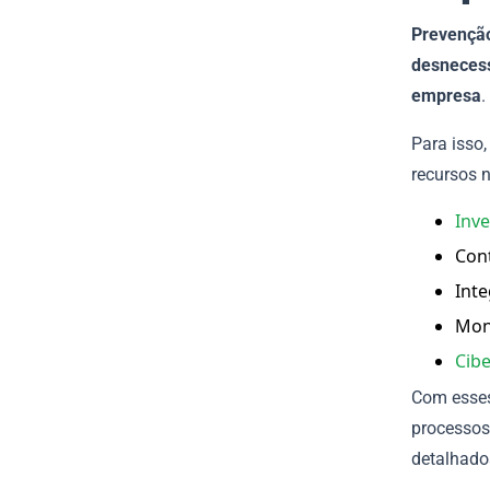
Prevenção
desnecess
empresa
.
Para isso,
recursos 
Inve
Cont
Int
Mon
Cib
Com esses
processos
detalhado