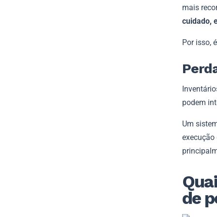
mais recor
cuidado, 
Por isso, 
Perda
Inventári
podem inte
Um sistem
execução d
principal
Quai
de p