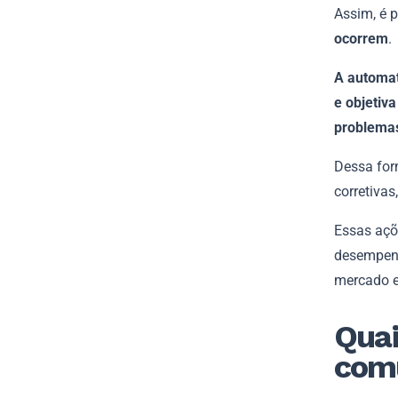
Assim, é 
ocorrem
.
A automat
e objetiv
problemas
Dessa form
corretivas
Essas açõe
desempenh
mercado e,
Quai
com