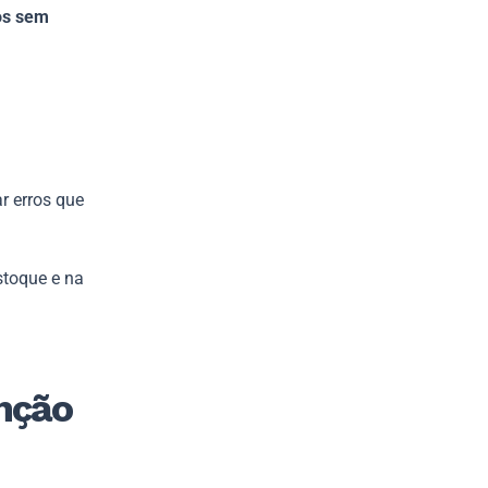
os sem
r erros que
stoque e na
enção