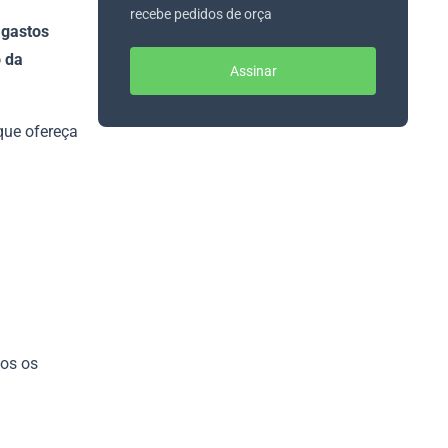
recebe pedidos de orça
 gastos
o da
Assinar
que ofereça
os os