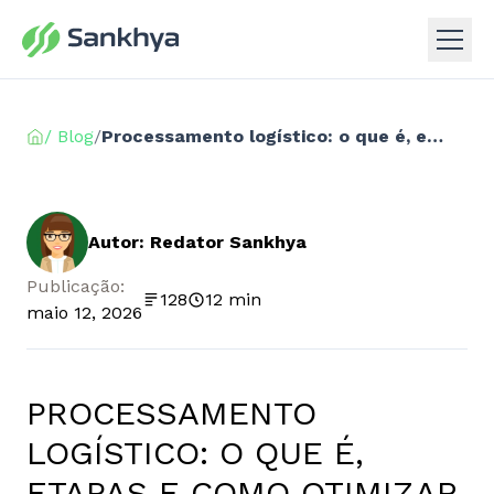
/ Blog
/
Processamento logístico: o que é, etapas e como otimizar sua operação
Autor: Redator Sankhya
Publicação:
128
12 min
maio 12, 2026
PROCESSAMENTO
LOGÍSTICO: O QUE É,
ETAPAS E COMO OTIMIZAR